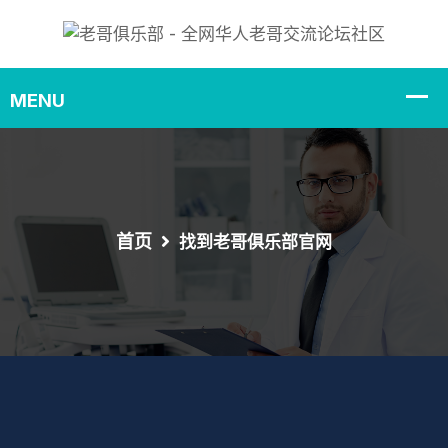
首页
找到老哥俱乐部官网