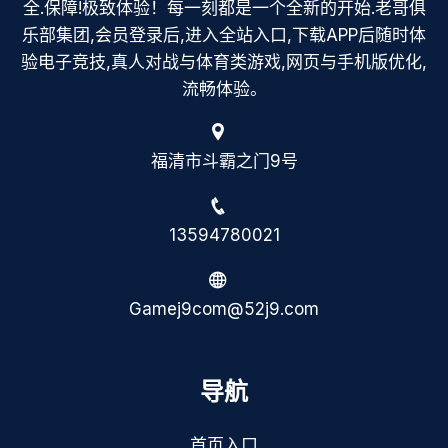
全.保障!极致体验！每一刻都是一个全新的开始.老哥俱
乐部集团,会员登录后,进入全站入口,下载APP后随时体
验电子竞技,真人对战与体育类游戏,网页与手机版优化,
流畅体验。
福清市斗霸之门9号
13594780021
Gamej9com@52j9.com
导航
首页入口