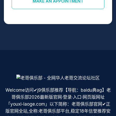
MAKE AN APPOINTMENT
Welcome访问✔j9俱乐部推荐【导航：baidu典ag】老
哥俱乐部2026最新版官网·登录·入口·网页版网址
「youxi-laoge.com」以下简称：老哥俱乐部官网✔正
版官网全站,全称:老哥俱乐部平台,稳定18年信誉推荐安